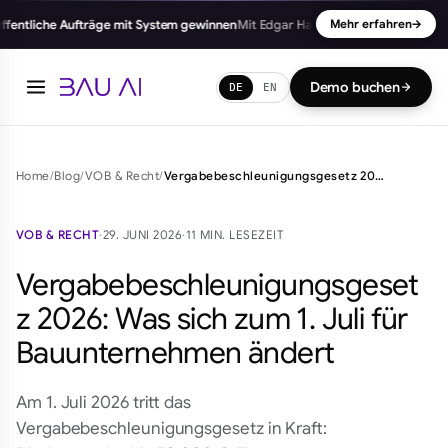
ntliche Aufträge mit System gewinnen
Mit Edgar Haupt
90 Min. Praxiswissen · 
Mehr erfahren
→
Demo buchen
DE
EN
Home
/
Blog
/
VOB & Recht
/
Vergabebeschleunigungsgesetz 2026: Was sich zum 1. Juli für Bauunternehmen ändert
VOB & RECHT
·
29. JUNI 2026
·
11 MIN. LESEZEIT
Vergabebeschleunigungsgeset
z 2026: Was sich zum 1. Juli für
Bauunternehmen ändert
Am 1. Juli 2026 tritt das
Vergabebeschleunigungsgesetz in Kraft: