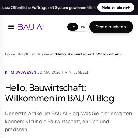
ass: Öffentliche Aufträge mit System gewinnen
Mit Edgar Haupt
Mehr erfahren
90 Min. Praxi
→
Demo buchen
DE
EN
Home
/
Blog
/
KI im Bauwesen
/
Hello, Bauwirtschaft: Willkommen im BAU AI Blog
KI IM BAUWESEN
·
22. MAI 2026
·
1 MIN. LESEZEIT
Hello, Bauwirtschaft:
Willkommen im BAU AI Blog
Der erste Artikel im BAU AI Blog. Was Sie hier erwarten
können: KI für die Bauwirtschaft, ehrlich und
praxisnah.